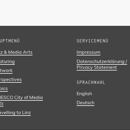
UPTMENÜ
SERVICEMENÜ
nz & Media Arts
Impressum
aturing
Datenschutzerklärung /
Privacy Statement
twork
rspectives
SPRACHWAHL
pics
English
ESCO City of Media
Deutsch
ts
velling to Linz