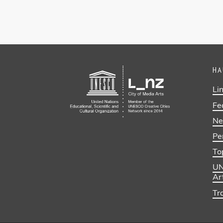
HA
Li
Fe
Ne
Pe
To
UN
Ar
Tra