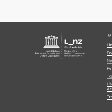
HA
Li
Fe
Ne
Pe
To
UN
Ar
Tra