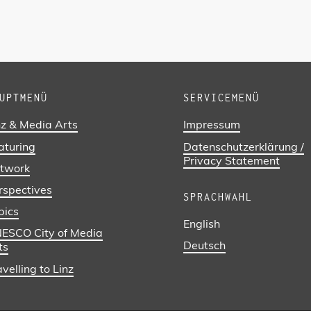
UPTMENÜ
SERVICEMENÜ
nz & Media Arts
Impressum
aturing
Datenschutzerklärung /
Privacy Statement
twork
rspectives
SPRACHWAHL
pics
English
ESCO City of Media
Deutsch
ts
velling to Linz