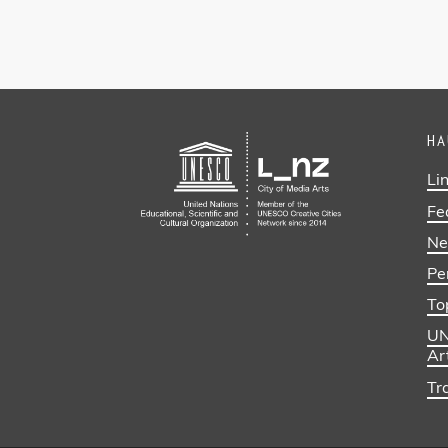
HA
Li
Fe
Ne
Pe
To
UN
Ar
Tra