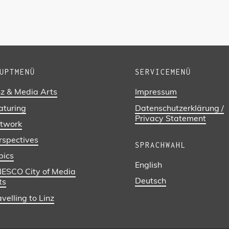
UPTMENÜ
SERVICEMENÜ
nz & Media Arts
Impressum
aturing
Datenschutzerklärung /
Privacy Statement
twork
rspectives
SPRACHWAHL
pics
English
ESCO City of Media
Deutsch
ts
velling to Linz