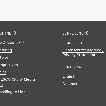
UPTMENÜ
SERVICEMENÜ
nz & Media Arts
Impressum
aturing
Datenschutzerklärung /
Privacy Statement
twork
rspectives
SPRACHWAHL
pics
English
ESCO City of Media
Deutsch
ts
velling to Linz