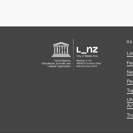
HA
Li
Fe
Ne
Pe
To
UN
Ar
Tra